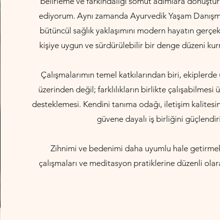
belirleme ve farkındalığı somut adımlara dönüştür
ediyorum. Aynı zamanda Ayurvedik Yaşam Danışman
bütüncül sağlık yaklaşımını modern hayatın gerçekl
kişiye uygun ve sürdürülebilir bir denge düzeni ku
Çalışmalarımın temel katkılarından biri, ekiplerd
üzerinden değil; farklılıkların birlikte çalışabilmes
desteklemesi. Kendini tanıma odağı, iletişim kalitesini
güvene dayalı iş birliğini güçlendir
Zihnimi ve bedenimi daha uyumlu hale getirmek
çalışmaları ve meditasyon pratiklerine düzenli ol