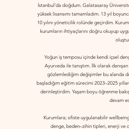
İstanbul’da doğdum. Galatasaray Üniversit
yüksek lisansımı tamamladım. 13 yıl boyunca
10 yılını yöneticilik rolünde geçirdim. Ku
kurumların ihtiyaçlarını doğru okuyup uygu
oluştu
Yoğun iş temposu içinde kendi içsel de
Ayurveda ile tanıştım. İlk olarak danış
gözlemlediğim değişimler bu alanda de
başladığım eğitim sürecimi 2023–2025 yılları
derinleştirdim. Yaşam boyu öğrenme bakış 
devam ed
Kurumlara; ofiste uygulanabilir wellbeing,
denge, beden–zihin tipleri, enerji ve 