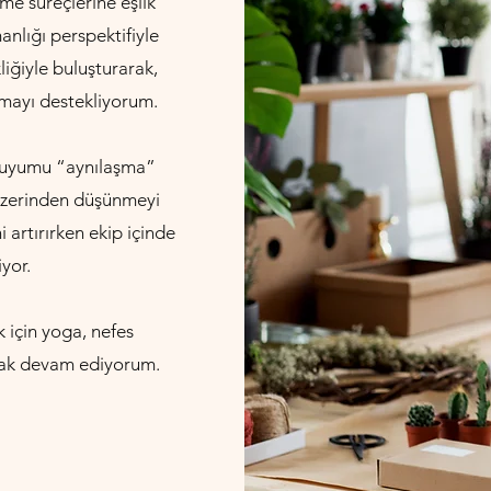
me süreçlerine eşlik
lığı perspektifiyle
iğiyle buluşturarak,
rmayı destekliyorum.
e uyumu “aynılaşma”
i üzerinden düşünmeyi
 artırırken ekip içinde
iyor.
 için yoga, nefes
arak devam ediyorum.