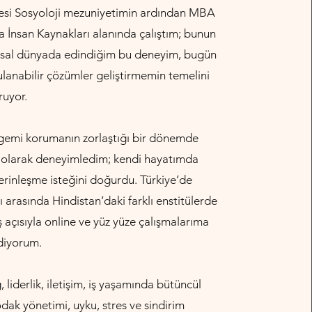
esi Sosyoloji mezuniyetimin ardından MBA
 İnsan Kaynakları alanında çalıştım; bunun
rumsal dünyada edindiğim bu deneyim, bugün
lanabilir çözümler geliştirmemin temelini
ruyor.
ngemi korumanın zorlaştığı bir dönemde
an olarak deneyimledim; kendi hayatımda
rinleşme isteğini doğurdu. Türkiye’de
 arasında Hindistan’daki farklı enstitülerde
açısıyla online ve yüz yüze çalışmalarıma
iyorum.​
 liderlik, iletişim, iş yaşamında bütüncül
odak yönetimi, uyku, stres ve sindirim